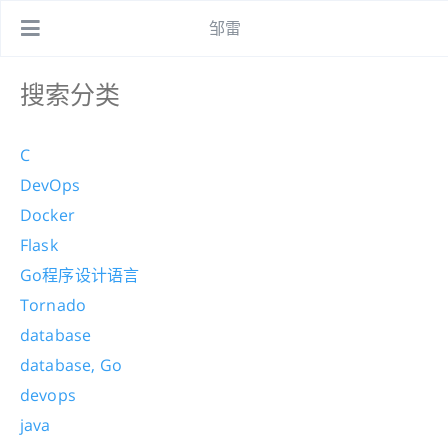
邹雷
C
DevOps
Docker
Flask
Go程序设计语言
Tornado
database
database, Go
devops
java